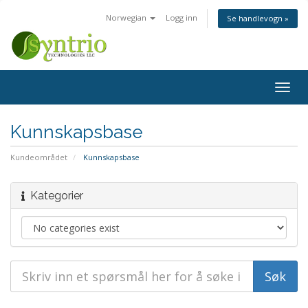
Norwegian
Logg inn
Se handlevogn »
Bytt
navig
Kunnskapsbase
Kundeområdet
Kunnskapsbase
Kategorier