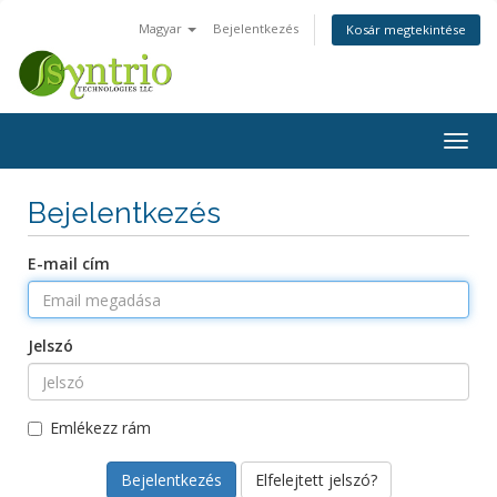
Magyar
Bejelentkezés
Kosár megtekintése
Váltá
a
navig
Bejelentkezés
E-mail cím
Jelszó
Emlékezz rám
Elfelejtett jelszó?