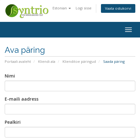
Estonian
Logi sisse
Vaata ostukorvi
Togg
navig
Ava päring
Portaali avaleht
Kliendi ala
Klienditoe päringud
Saada päring
Nimi
E-maili aadress
Pealkiri