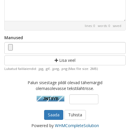
lines: 0 words: 0
saved
Manused
Lisa veel
Lubatud faililaiendid: .jpg, .gif, .jpeg, .png (Max file size: 2MB)
Palun sisestage pildil olevad tähemärgid
olemasolevasse tekstilahtrisse.
Tühista
Powered by
WHMCompleteSolution