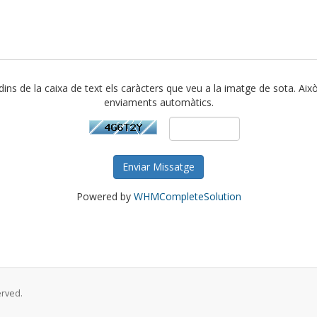
 dins de la caixa de text els caràcters que veu a la imatge de sota. Això
enviaments automàtics.
Enviar Missatge
Powered by
WHMCompleteSolution
erved.