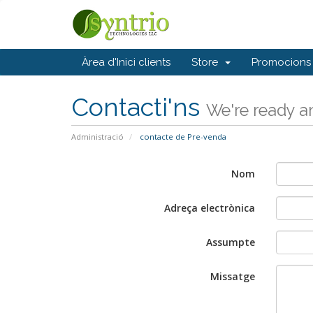
Àrea d'Inici clients
Store
Promocions
Contacti'ns
We're ready an
Administració
contacte de Pre-venda
Nom
Adreça electrònica
Assumpte
Missatge