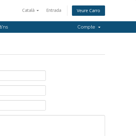
Català
Entrada
Veure Carro
i'ns
Compte