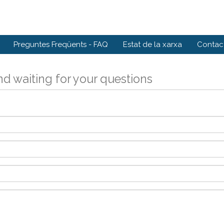
Preguntes Freqüents - FAQ
Estat de la xarxa
Contact
d waiting for your questions