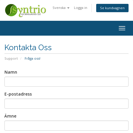
Svenska
Logga in
Se kundvagnen
Togg
navig
Kontakta Oss
Support
Fråga oss!
Namn
E-postadress
Ämne