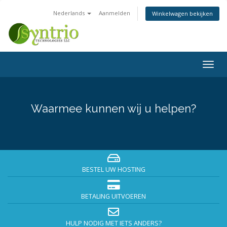
Nederlands
Aanmelden
Winkelwagen bekijken
Navig
in-/u
Waarmee kunnen wij u helpen?
BESTEL UW HOSTING
BETALING UITVOEREN
HULP NODIG MET IETS ANDERS?