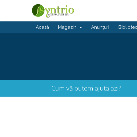
Acasă
Magazin
Anunțuri
Bibliote
Cum vă putem ajuta azi?