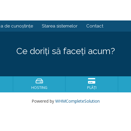
ca de cunoștințe
Starea sistemelor
Contact
Ce doriți să faceți acum?
HOSTING
PLĂȚI
Powered by
WHMCompleteSolution